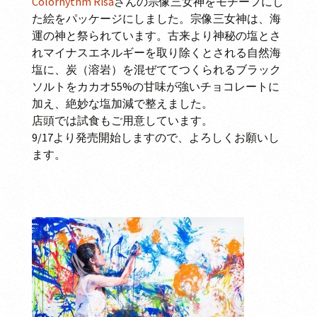
Colorhythm Risa
さんの宗像三女神をモチーフにし
た絵をパッケージにしました。宗像三女神は、海
運の神と祭られています。古来より神秘の塩とさ
れマイナスエネルギーを取り除くとされる自然海
塩に、炭（溶岩）を混ぜててつくられるブラック
ソルトをカカオ55%の甘味が強いチョコレートに
加え、絶妙な塩加減で整えました。
店頭では試食もご用意しています。
9/17より発売開始しますので、よろしくお願いし
ます。