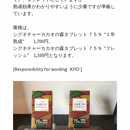
熟成効果がわかりやすいように少量ですが準備し
ています。
価格は、
シグネチャーカカオの森タブレット ７５％ ”１年
熟成” 1,700円、
シグネチャーカカオの森タブレット ７５％ ”フレ
ッシュ” 1,100円となります。
[Responsibility for wording KIYO ]