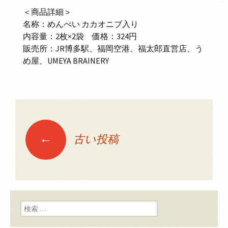
＜商品詳細＞
名称：めんべい カカオニブ入り
内容量：2枚×2袋 価格：324円
販売所：JR博多駅、福岡空港、福太郎直営店、う
め屋、UMEYA BRAINERY
←
古い投稿
投稿ナビゲーショ
ン
検索: