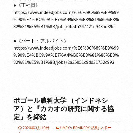
●《正社員》
https://www.indeedjobs.com/%E6%9C%89%E9%99
%90%E4%BC%9A%E7%A4%BE%E3%81%86%E3%
82%81%E5%B1%8B/jobs/0b5fa247421e943ad39d
●《パート・アルバイト》
https://www.indeedjobs.com/%E6%9C%89%E9%99
%90%E4%BC%9A%E7%A4%BE%E3%81%86%E3%
82%81%E5%B1%8B/jobs/2a35951c9dd31752c993
ボゴール農科大学 （インドネシ
ア）と『カカオの研究に関する協
定』を締結
2020年3月10日
UMEYA BRAINERY 活動レポー