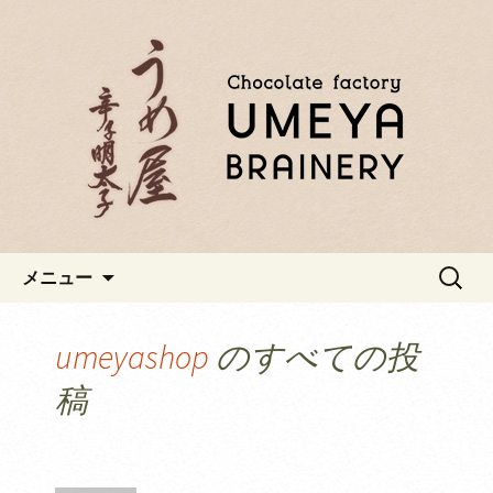
福岡、宗像市にある博多名物の明太子
「うめ屋」自社工場で丁寧に作られた
お中元・お歳暮・ご家庭用にお
辛子明太子はご贈答用にオススメ！
すすめ、博多の明太子「うめ
屋」
コンテンツへ移動
検
メニュー
索:
umeyashop
のすべての投
稿