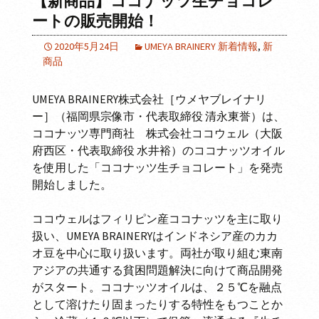
【新商品】ココナッツ生チョコレ
ートの販売開始！
2020年5月24日
UMEYA BRAINERY 新着情報
,
新
商品
UMEYA BRAINERY株式会社［ウメヤブレイナリ
ー］（福岡県宗像市・代表取締役 清永東誉）は、
ココナッツ専門商社 株式会社ココウェル（大阪
府西区・代表取締役 水井裕）のココナッツオイル
を使用した「ココナッツ生チョコレート」を発売
開始しました。
ココウェルはフィリピン産ココナッツを主に取り
扱い、UMEYA BRAINERYはインドネシア産のカカ
オ豆を中心に取り扱います。両社が取り組む東南
アジアの共通する貧困問題解決に向けて商品開発
がスタート。ココナッツオイルは、２５℃を融点
として溶けたり固まったりする特性をもつことか