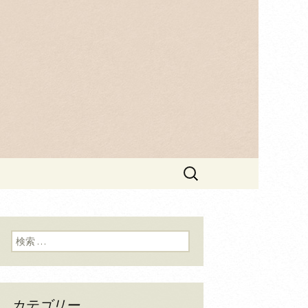
作られた辛子明太子はご贈答用にオ
におすすめ、
検
索:
検索:
カテゴリー