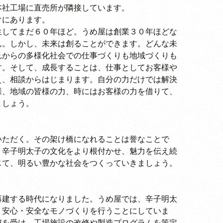
本社工場に直売所が隣接しています。
ぐにあります。
生してまだ６０年ほど。うめ屋は創業３０年ほどな
ん。しかし、未来は創ることができます。どんな未
れからの多様化社会での仕事づくりも地域づくりも
す。そして、成長することは、仕事としてお客様や
え、相談からはじまります。自分の力だけでは解決
様、地域の皆様の力、時にはお客様の力を借りて、
ましょう。
』
いただく。その架け橋になれることは誉なことで
、辛子明太子の文化をより根付かせ、魅力を伝え続
じて、明るい豊かな社会をつくっていきましょう。
再建する時代になりました。うめ屋では、辛子明太
、安心・安全なモノづくりを行うことにしていま
成を受け、工場施設の改修や製造プログラムを策定