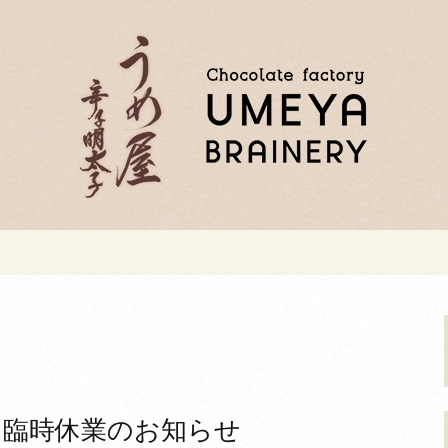
物の明太子「うめ屋」自社工場で丁寧に
お歳暮・ご家庭用
太子「うめ屋」
る臨時休業のお知らせ