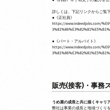
詳しくは、下記リンクからご覧
●《正社員》
https://www.indeedjobs.co
3%81%86%E3%82%81%E5%B1%8B/
●《パート・アルバイト》
https://www.indeedjobs.co
3%81%86%E3%82%81%E5%B1%8B/
販売(接客)・事
うめ屋の成長と共に描くキャリ
弊社は事業の成長と地域づくり