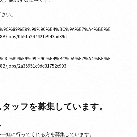
下さい。
m/%E6%9C%89%E9%99%90%E4%BC%9A%E7%A4%BE%E
jobs/0b5fa247421e943ad39d
m/%E6%9C%89%E9%99%90%E4%BC%9A%E7%A4%BE%E
jobs/2a35951c9dd31752c993
務スタッフを募集しています。
ア
を一緒に行ってくれる方を募集しています。