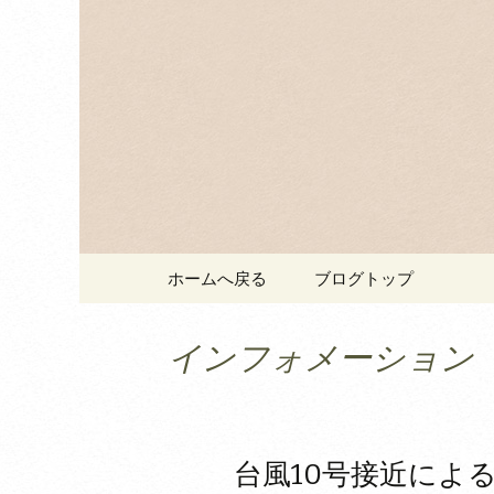
福岡、宗像市にある博多名
ススメ！
お中元・
博多の明
コンテンツへ移動
ホームへ戻る
ブログトップ
インフォメーション
台風10号接近によ