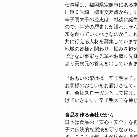
仕事場は、福岡県宗像市にある
国道３号線 徳重交差点からす
辛子明太子の歴史は、戦後に誕
ので、半分の歴史しか語れませ
来を創っていくべきなのか？こ
共に行える人材を募集していま
地域の皆様と関わり、悩みを抱
できない事案を先輩やお取り先
より高次元の答えを出していき
『おもいの架け橋 辛子明太子
お客様のおもいをお届けさせて
す。会社スローガンとして掲げ
けていきます。辛子明太子を通
食品を作る会社だから
日本は食品の『安心・安全』を
子の伝統的な製法を守りながら
す。２０１４年、水産庁から助